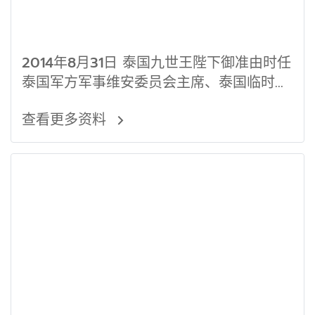
2014年8月31日 泰国九世王陛下御准由时任
泰国军方军事维安委员会主席、泰国临时政
府总理巴育上将呈报的临时政府内阁名单，
查看更多资料
集团全球首发完整中文名单。