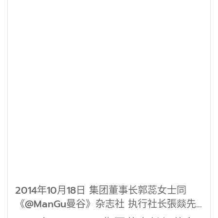
2014年10月18日 集团董事长郭蕊女士同
《@ManGu曼谷》杂志社 执行社长張燚先
生独家采访了泰国著名房地产