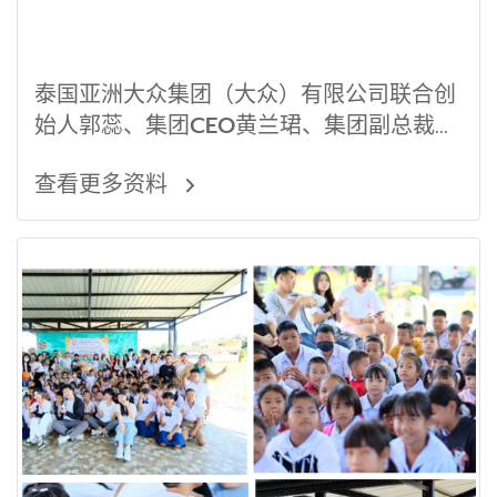
泰国亚洲大众集团（大众）有限公司联合创
始人郭蕊、集团CEO黄兰珺、集团副总裁钟
慕岳、董事会成员与公司其他同仁在
查看更多资料
Yannawa寺庙放生鱼做功德。