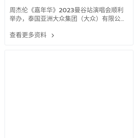
周杰伦《嘉年华》2023曼谷站演唱会顺利
举办，泰国亚洲大众集团（大众）有限公司
给公司客户赠送周杰伦演唱会门票，同时，
查看更多资料
公司员工也积极参与本次活动。