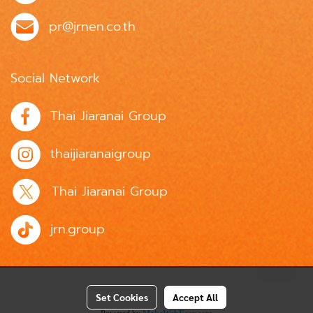
pr@jrnen.co.th
Social Network
Thai Jiaranai Group
thaijiaranaigroup
Thai Jiaranai Group
jrn.group
Set Cookies
Accept All