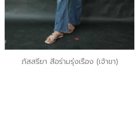
ภัสสรียา สีอร่ามรุ่งเรือง (เจ้าขา)