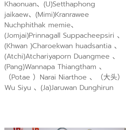
Khaonuan、(U)Setthaphong
jaikaew、(Mimi)Kranrawee
Nuchphithak memie、
(Jomjai)Prinnagall Suppacheepsiri 、
(Khwan )Charoekwan huadsantia 、
(Atchi)Atchariyaporn Duangmee 、
(Pang)Wannapa Thiangtham 、
（Potae ）Narai Niarthoe 、（大头）
Wu Siyu 、(Ja)Jaruwan Dunghirun