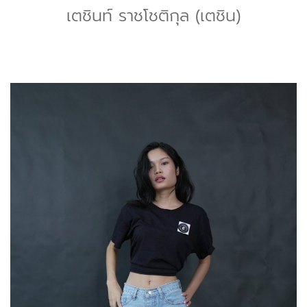
เตชินท์ ราชโชติกุล (เตชิน)