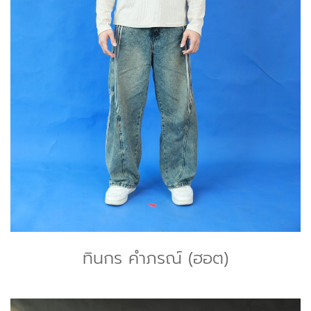
ทินกร คำภรณ์ (ฮอต)