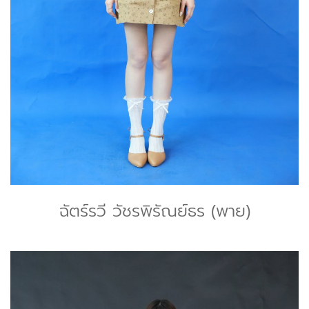
ฉัตร์รวี วัชรพิรัณย์ธร (พาย)