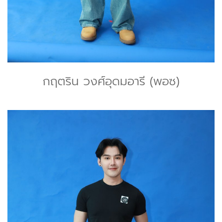
กฤตริน วงศ์อุดมอารี (พอซ)