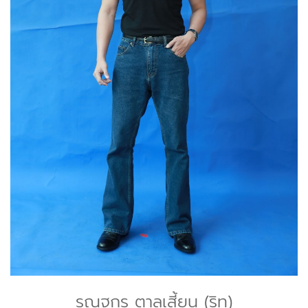
รณฐกร ตาลเสี้ยน (ริท)