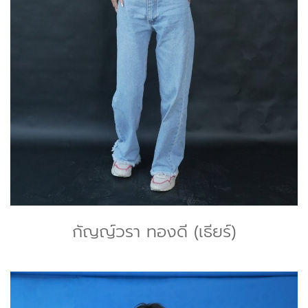
กัญญ์วรา ทองดี (เธียร์)