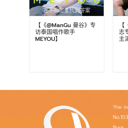
【《@ManGu 曼谷》专
【
访泰国唱作歌手
志
MEYOU】
主
Thai Ji
No.103
floor