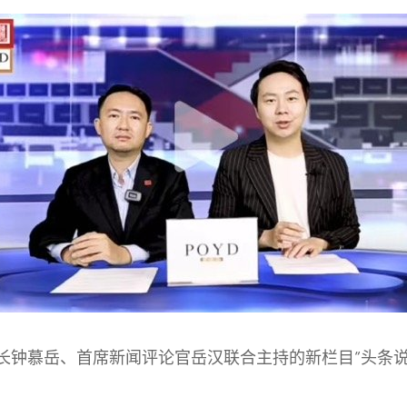
行社长钟慕岳、首席新闻评论官岳汉联合主持的新栏目“头条