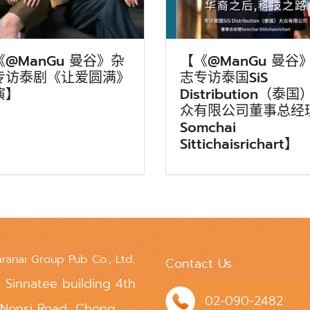
《@ManGu 曼谷》杂
【《@ManGu 曼谷
专访泰剧《让爱圆满》
志专访泰国SiS
演】
Distribution（泰国
众有限公司董事总经
Somchai
Sittichaisrichart】
aranai Group Pub Co., Ltd.
Contact Us
 Sinnatee building 4th
02-090-2482
 Nonsi Road, Chong