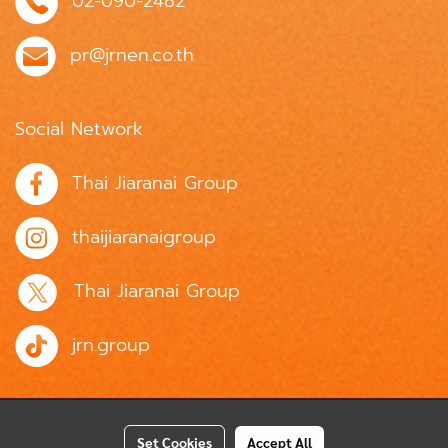
02-090-2482
pr@jrnen.co.th
Social Network
Thai Jiaranai Group
thaijiaranaigroup
Thai Jiaranai Group
jrn.group
Set Cookies
Accept All