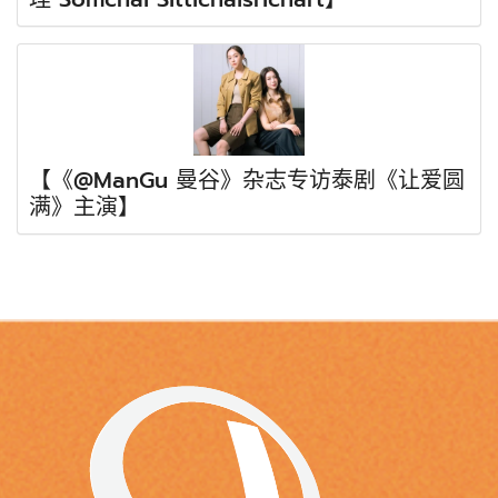
【《@ManGu 曼谷》杂志专访泰剧《让爱圆
满》主演】