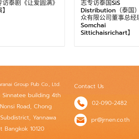
专访泰剧《让爱圆满》
志专访泰国SiS
演】
Distribution（泰国
众有限公司董事总经
Somchai
Sittichaisrichart】
aranai Group Pub Co., Ltd.
Contact Us
 Sinnatee building 4th
02-090-2482
 Nonsi Road, Chong
 Subdistrict, Yannawa
pr@jrnen.co.th
ct Bangkok 10120