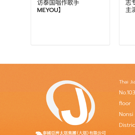
访泰国唱作歌手
志
MEYOU】
主
Thai Ji
No.103
floor
Nonsi
Distri