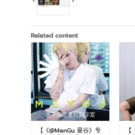
Related content
【《@ManGu 曼谷》专
【