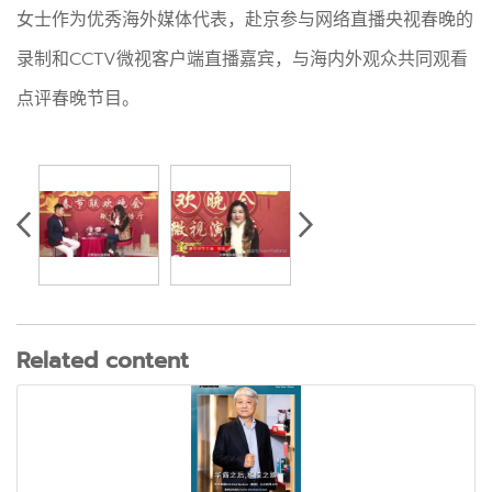
女士作为优秀海外媒体代表，赴京参与网络直播央视春晚的
录制和CCTV微视客户端直播嘉宾，与海内外观众共同观看
点评春晚节目。
Related content