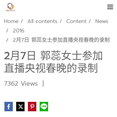
Home
All contents
Content
News
2016
2月7日 郭蕊女士参加直播央视春晚的录制
2月7日 郭蕊女士参加
直播央视春晚的录制
7362 Views
|