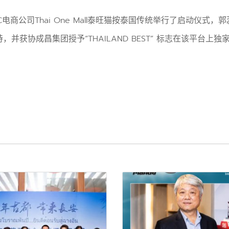
电商公司Thai One Mall泰旺猫按泰国传统举行了启动仪式
获协成昌集团授予“THAILAND BEST” 标志在该平台上独