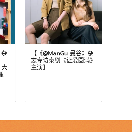
》杂
【《@ManGu 曼谷》杂
志专访泰剧《让爱圆满》
）大
主演】
理