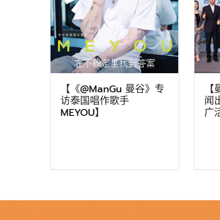
【《@ManGu 曼谷》专
【
访泰国唱作歌手
闻
MEYOU】
广