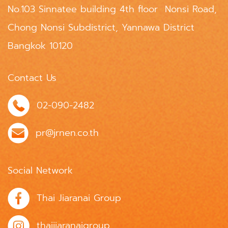
No.103 Sinnatee building 4th floor Nonsi Road,
Chong Nonsi Subdistrict, Yannawa District
Bangkok 10120
Contact Us
02-090-2482
pr@jrnen.co.th
Social Network
Thai Jiaranai Group
thaijiaranaigroup