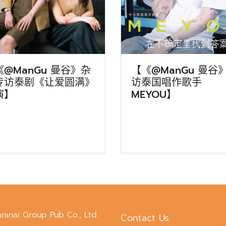
《@ManGu 曼谷》杂
【《@ManGu 曼谷
专访泰剧《让爱圆满》
访泰国唱作歌手
演】
MEYOU】
aranai Group Pub Co., Ltd.
Contact Us