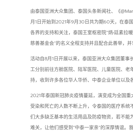
由泰国亚洲大众集团、泰国头条新闻社、《@Man
月1日开始到2021年9月30日共为期60天
各界的支持和关注，泰国王室枢密院“炳•廷素拉
慈善基金会”的名义全程支持并且配合此善举，
活动自8月1日开展以来，泰国亚洲大众集团董
工分别前往方舱医院、陆军医院、儿童医院、老
持，收到许多各位华人华侨、中泰企业单位以及
2021年泰国新冠肺炎疫情蔓延，演变成为全国
受染和死亡的人数不断上升，令泰国的医疗系统
们大多缺乏基本的生活用品及防疫物资，若不能
难关，让他们感受到“中泰一家亲”的深厚情谊。我们