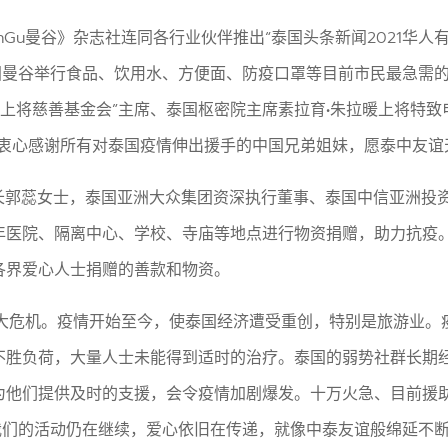
Gu曼谷》杂志社连同各行业伙伴推出“泰国头条新闻2021华人有
，在泰国曼谷举行食品、饮用水、方便面、防疫口罩等目前市民最急
暖上将慈善基金会”主席、泰国枢密院主席素拉育•朱拉暖上将特致
并衷心感谢所有对泰国疫情伸出援手的中国兄弟姐妹，愿泰中友谊
事长郭蕊女士，泰国亚洲大众集团资深执行董事、泰国中信亚洲投
年医院、隔离中心、学校、寺庙等地点进行物资捐赠，助力抗疫
各界爱心人士捐赠的善款和物资。
重大危机。疫情开始至今，使泰国经济遭受重创，特别是旅游业
不胜负荷，大量人士未能得到适时的治疗。泰国的弱势社群长期
为他们提供及时的支援，会令疫情加剧爆发。十万火急、目前援
的活动仍在继续，爱心依旧在传递，就像中泰友谊般绵延不断....