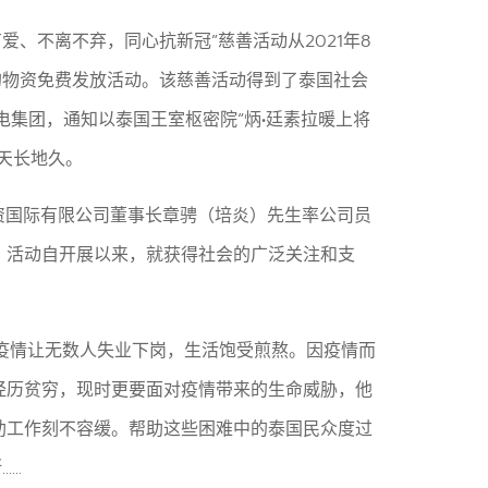
爱、不离不弃，同心抗新冠”慈善活动从2021年8
需的物资免费发放活动。该慈善活动得到了泰国社会
电集团，通知以泰国王室枢密院“炳•廷素拉暖上将
天长地久。
资国际有限公司董事长章骋（培炎）先生率公司员
。活动自开展以来，就获得社会的广泛关注和支
。疫情让无数人失业下岗，生活饱受煎熬。因疫情而
经历贫穷，现时更要面对疫情带来的生命威胁，他
助工作刻不容缓。帮助这些困难中的泰国民众度过
..