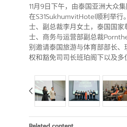
11月9日下午，由泰国亚洲大众
在S31SukhumvitHotel
士、副总裁李月女土，泰国国家尊荣卡机
士、商务与运营部副总裁Pornth
别邀请泰国旅游与体育部部长、
权和豁免司司长班珀阁下以及多
Related content