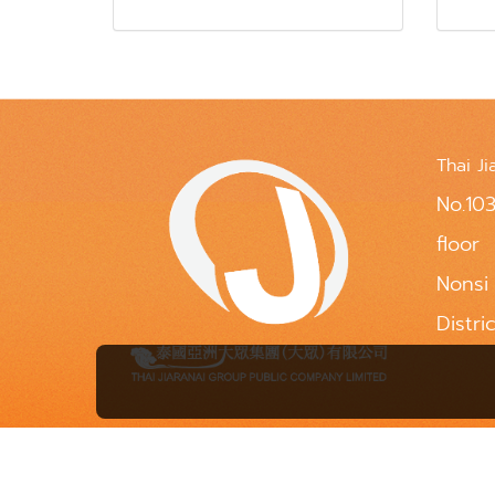
Thai Ji
No.103
floor
Nonsi
Distri