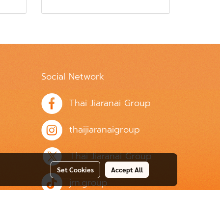
Social Network
Thai Jiaranai Group
thaijiaranaigroup
Thai Jiaranai Group
Set Cookies
Accept All
jrn.group