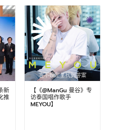
条新
【《@ManGu 曼谷》专
化推
访泰国唱作歌手
MEYOU】