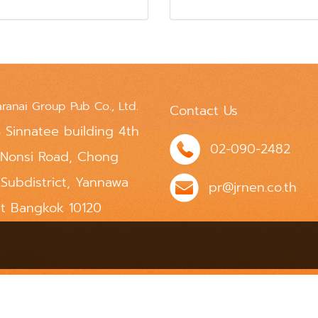
aranai Group Pub Co., Ltd.
Contact Us
 Sinnatee building 4th
02-090-2482
 Nonsi Road, Chong
 Subdistrict, Yannawa
pr@jrnen.co.th
ct Bangkok 10120