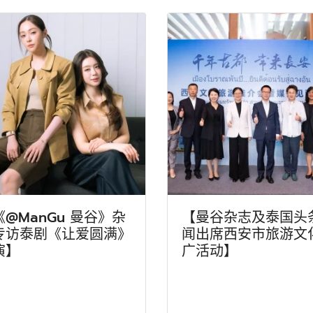
《@ManGu 曼谷》杂
【曼谷杂志及泰国头
专访泰剧《让爱圆满》
闻出席西安市旅游文
演】
广活动】