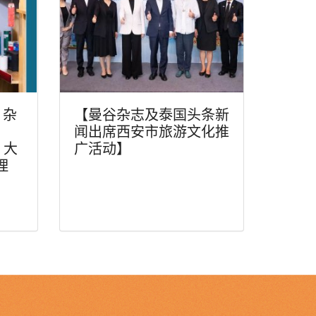
》杂
【曼谷杂志及泰国头条新
闻出席西安市旅游文化推
）大
广活动】
理