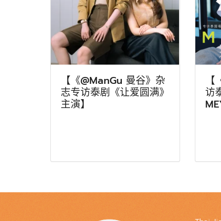
【《@ManGu 曼谷》杂
【
志专访泰剧《让爱圆满》
访
主演】
ME