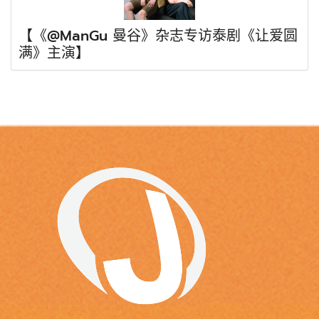
【《@ManGu 曼谷》杂志专访泰剧《让爱圆
满》主演】