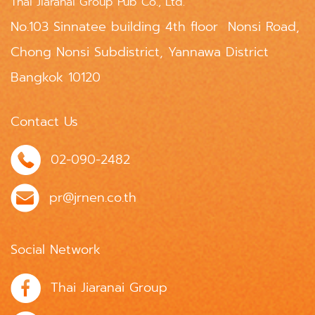
Thai Jiaranai Group Pub Co., Ltd.
No.103 Sinnatee building 4th floor Nonsi Road,
Chong Nonsi Subdistrict, Yannawa District
Bangkok 10120
Contact Us
02-090-2482
pr@jrnen.co.th
Social Network
Thai Jiaranai Group