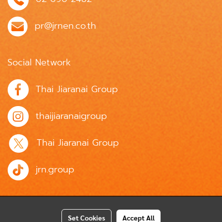
pr@jrnen.co.th
Social Network
Thai Jiaranai Group
thaijiaranaigroup
Thai Jiaranai Group
jrn.group
Set Cookies
Accept All