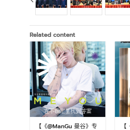
Related content
【《@ManGu 曼谷》专
【