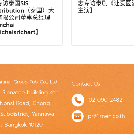
访泰国SiS
志专访泰剧《让爱圆
stribution（泰国）大
主演】
有限公司董事总经理
mchai
tichaisrichart】
aranai Group Pub Co., Ltd.
Contact Us
 Sinnatee building 4th
02-090-2482
 Nonsi Road, Chong
 Subdistrict, Yannawa
pr@jrnen.co.th
ct Bangkok 10120