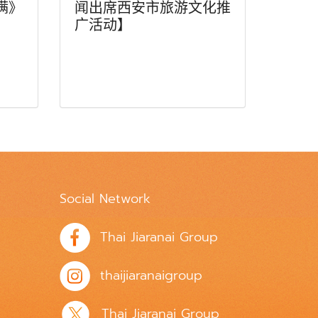
满》
闻出席西安市旅游文化推
广活动】
Social Network
Thai Jiaranai Group
thaijiaranaigroup
Thai Jiaranai Group