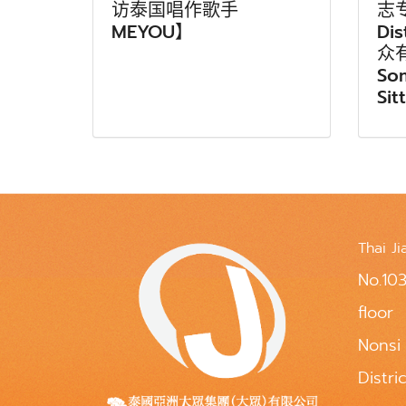
访泰国唱作歌手
志专
MEYOU】
Di
众
So
Sit
Thai Ji
No.103
floor
Nonsi
Distri