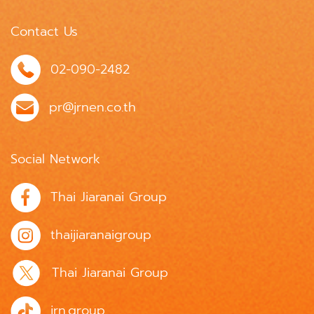
Contact Us
02-090-2482
pr@jrnen.co.th
Social Network
Thai Jiaranai Group
thaijiaranaigroup
Thai Jiaranai Group
jrn.group