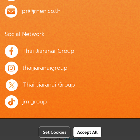
pr@jrnen.co.th
Social Network
Thai Jiaranai Group
thaijiaranaigroup
Thai Jiaranai Group
jrn.group
Set Cookies
Accept All
Powered by
MakeWebEasy.com