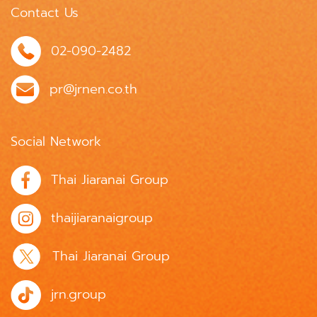
Contact Us
02-090-2482
pr@jrnen.co.th
Social Network
Thai Jiaranai Group
thaijiaranaigroup
Thai Jiaranai Group
jrn.group