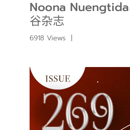
Noona Nuengtid
谷杂志
6918 Views
|