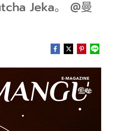
utcha Jeka。 @曼