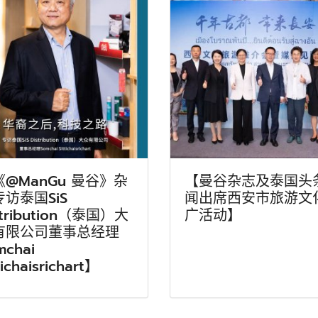
《@ManGu 曼谷》杂
【曼谷杂志及泰国头
访泰国SiS
闻出席西安市旅游文
stribution（泰国）大
广活动】
有限公司董事总经理
mchai
tichaisrichart】