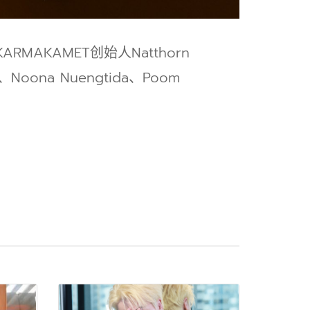
MAKAMET创始人Natthorn
Noona Nuengtida、Poom