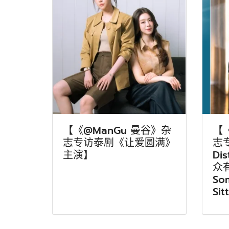
【《@ManGu 曼谷》杂
【
志专访泰剧《让爱圆满》
志专
主演】
Di
众
So
Sit