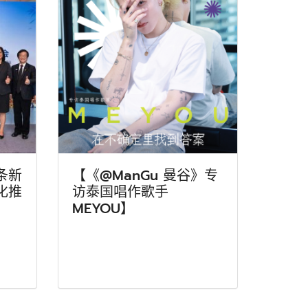
条新
【《@ManGu 曼谷》专
化推
访泰国唱作歌手
MEYOU】