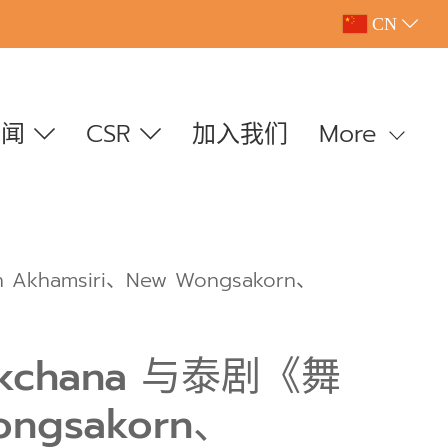
CN
新闻
CSR
加入我们
More
khamsiri、New Wongsakorn、
akchana 与泰剧《舞
ongsakorn、