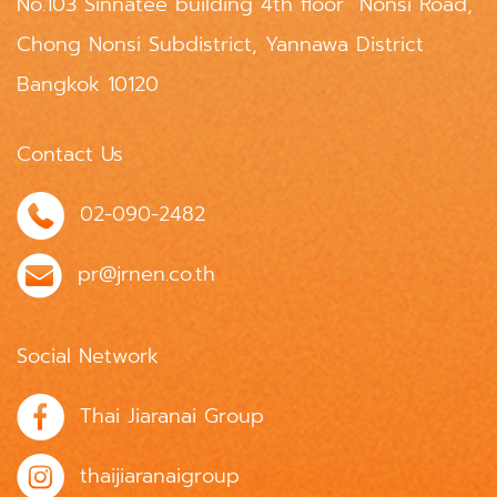
No.103 Sinnatee building 4th floor Nonsi Road,
Chong Nonsi Subdistrict, Yannawa District
Bangkok 10120
Contact Us
02-090-2482
pr@jrnen.co.th
Social Network
Thai Jiaranai Group
thaijiaranaigroup