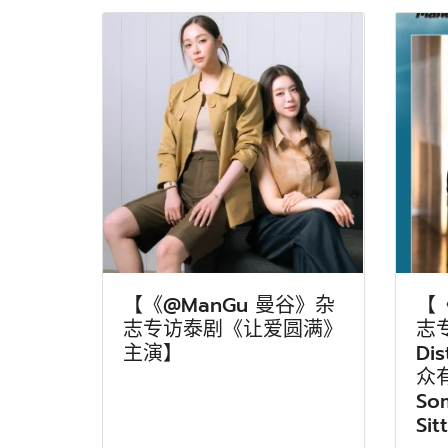
【《@ManGu 曼谷》杂
【
志专访泰剧《让爱圆满》
志专
主演】
Di
众
So
Sit