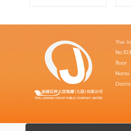
Thai Ji
No.103
floor
Nonsi
Distri