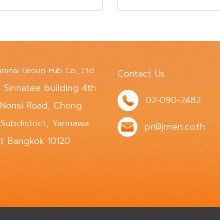
aranai Group Pub Co., Ltd.
Contact Us
 Sinnatee building 4th
02-090-2482
 Nonsi Road, Chong
 Subdistrict, Yannawa
pr@jrnen.co.th
ct Bangkok 10120