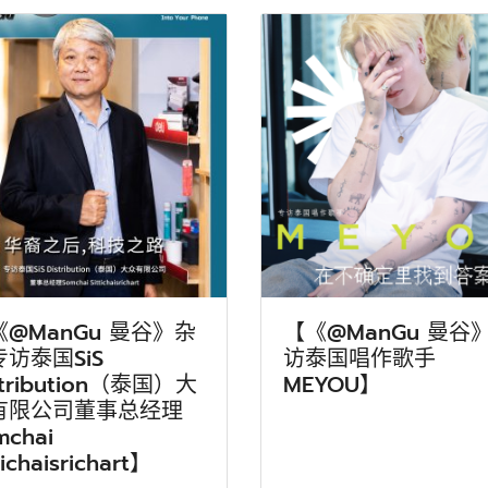
《@ManGu 曼谷》杂
【《@ManGu 曼谷
访泰国SiS
访泰国唱作歌手
stribution（泰国）大
MEYOU】
有限公司董事总经理
mchai
tichaisrichart】