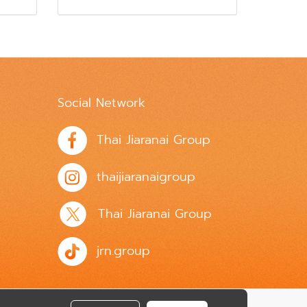
Social Network
Thai Jiaranai Group
thaijiaranaigroup
Thai Jiaranai Group
jrn.group