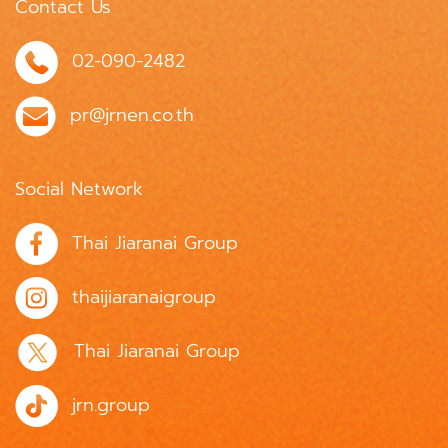
Contact Us
02-090-2482
pr@jrnen.co.th
Social Network
Thai Jiaranai Group
thaijiaranaigroup
Thai Jiaranai Group
jrn.group