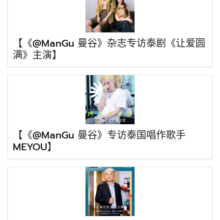
【《@ManGu 曼谷》杂志专访泰剧《让爱圆
满》主演】
【《@ManGu 曼谷》专访泰国唱作歌手
MEYOU】