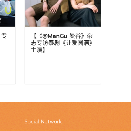
》专
【《@ManGu 曼谷》杂
志专访泰剧《让爱圆满》
主演】
Social Network