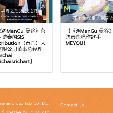
《@ManGu 曼谷》杂
【《@ManGu 曼谷
访泰国SiS
访泰国唱作歌手
stribution（泰国）大
MEYOU】
有限公司董事总经理
mchai
tichaisrichart】
aranai Group Pub Co., Ltd.
Contact Us
 Sinnatee building 4th