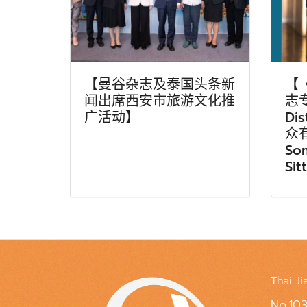
【曼谷杂志及泰国头条新
【
闻出席西安市旅游文化推
志专
广活动】
Di
众
So
Sit
Thai Ji
No.103