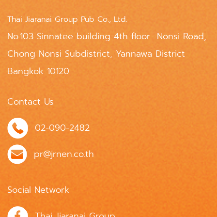
Thai Jiaranai Group Pub Co., Ltd.
No.103 Sinnatee building 4th floor Nonsi Road,
Chong Nonsi Subdistrict, Yannawa District
Bangkok 10120
Contact Us
02-090-2482
pr@jrnen.co.th
Social Network
Thai Jiaranai Group