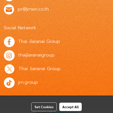
pr@jrnen.co.th
Social Network
Thai Jiaranai Group
thaijiaranaigroup
Thai Jiaranai Group
jrn.group
Set Cookies
Accept All
Powered by
MakeWebEasy.com