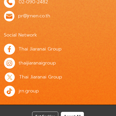
02-090-2482
pr@jrnen.co.th
Social Network
Thai Jiaranai Group
thaijiaranaigroup
Thai Jiaranai Group
jrn.group