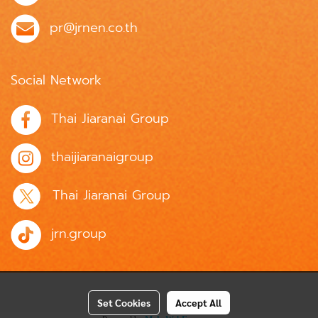
pr@jrnen.co.th
Social Network
Thai Jiaranai Group
thaijiaranaigroup
Thai Jiaranai Group
jrn.group
Set Cookies
Accept All