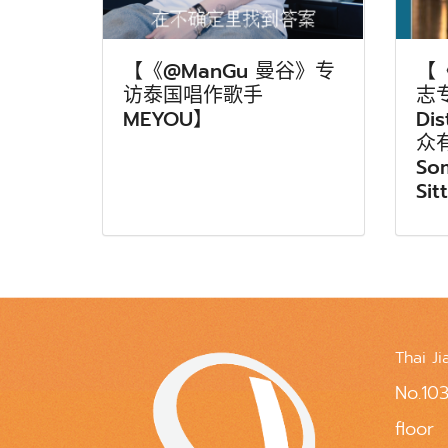
【《@ManGu 曼谷》专
【
访泰国唱作歌手
志专
MEYOU】
Di
众
So
Sit
Thai Ji
No.103
floor