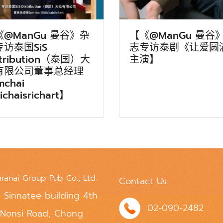
《@ManGu 曼谷》杂
【《@ManGu 曼谷
访泰国SiS
志专访泰剧《让爱圆
stribution（泰国）大
主演】
有限公司董事总经理
mchai
tichaisrichart】
aranai Group Pub Co., Ltd.
Contact Us
 Sinnatee building 4th
02-090-2482
 Nonsi Road, Chong