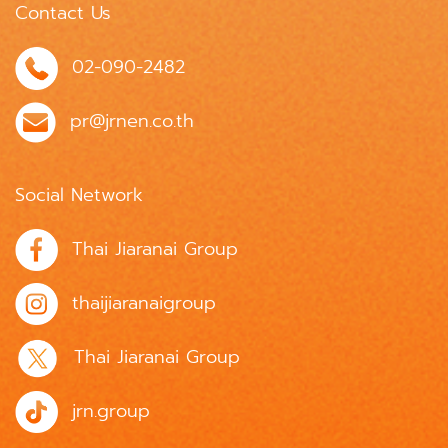
Contact Us
02-090-2482
pr@jrnen.co.th
Social Network
Thai Jiaranai Group
thaijiaranaigroup
Thai Jiaranai Group
jrn.group