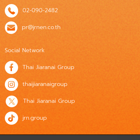
02-090-2482
pr@jrnen.co.th
Social Network
Thai Jiaranai Group
thaijiaranaigroup
Thai Jiaranai Group
jrn.group