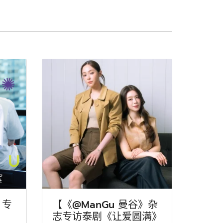
》专
【《@ManGu 曼谷》杂
志专访泰剧《让爱圆满》