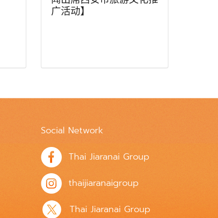
广活动】
Social Network
Thai Jiaranai Group
thaijiaranaigroup
Thai Jiaranai Group