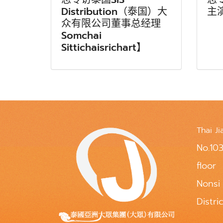
Distribution（泰国）大
主
众有限公司董事总经理
Somchai
Sittichaisrichart】
Thai Ji
No.103
floor
Nonsi
Distri