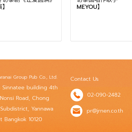
演】
MEYOU】
aranai Group Pub Co., Ltd.
Contact Us
 Sinnatee building 4th
02-090-2482
 Nonsi Road, Chong
 Subdistrict, Yannawa
pr@jrnen.co.th
ct Bangkok 10120