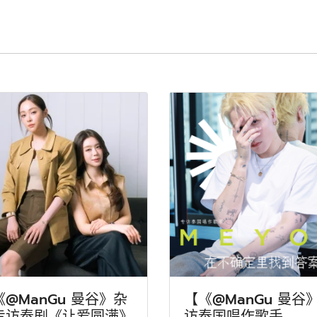
《@ManGu 曼谷》杂
【《@ManGu 曼谷
专访泰剧《让爱圆满》
访泰国唱作歌手