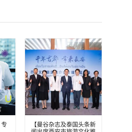
》专
【曼谷杂志及泰国头条新
闻出席西安市旅游文化推