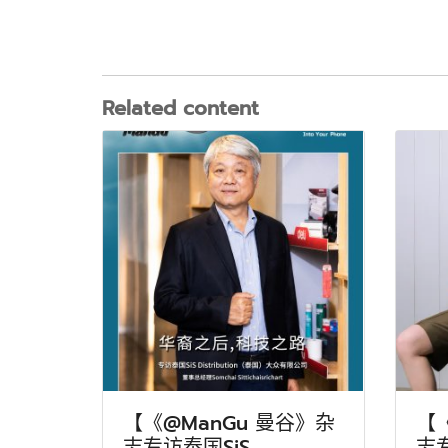
Related content
【《@ManGu 曼谷》杂
【
志专访泰国SiS
志