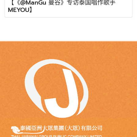
【《@ManGu 曼谷》专访泰国唱作歌手
MEYOU】