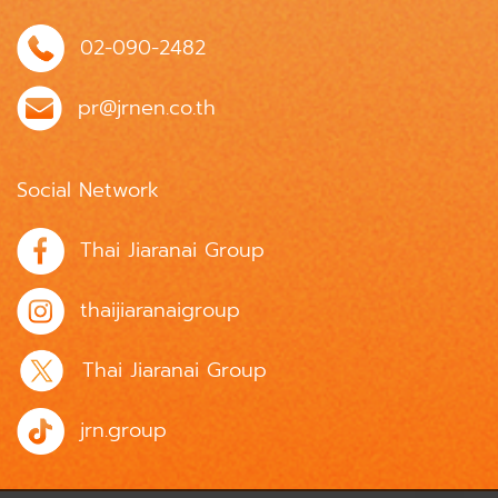
02-090-2482
pr@jrnen.co.th
Social Network
Thai Jiaranai Group
thaijiaranaigroup
Thai Jiaranai Group
jrn.group