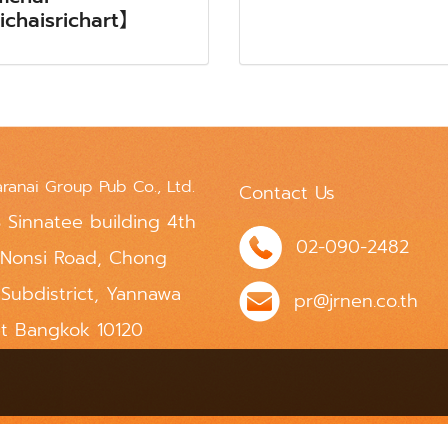
tichaisrichart】
aranai Group Pub Co., Ltd.
Contact Us
 Sinnatee building 4th
02-090-2482
 Nonsi Road, Chong
 Subdistrict, Yannawa
pr@jrnen.co.th
ct Bangkok 10120