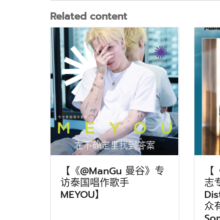
Related content
【《@ManGu 曼谷》专
【
访泰国唱作歌手
志专
MEYOU】
Di
众
So