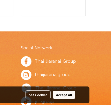
Social Network
Thai Jiaranai Group
thaijiaranaigroup
Thai Jiaranai Group
Set Cookies
Accept All
jrn.group