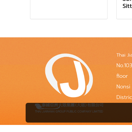
Sit
Thai Ji
No.103
floor
Nonsi
Distri