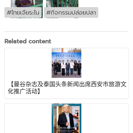
#ไทยเจียระไน
#กิจกรรมปล่อยปลา
Related content
【曼谷杂志及泰国头条新闻出席西安市旅游文
化推广活动】