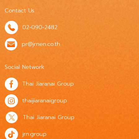
Contact Us
02-090-2482
pr@jrnen.co.th
Social Network
Thai Jiaranai Group
thaijiaranaigroup
Thai Jiaranai Group
jrn.group