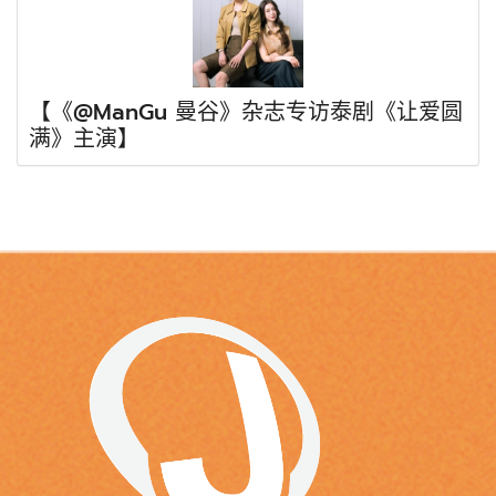
【《@ManGu 曼谷》杂志专访泰剧《让爱圆
满》主演】