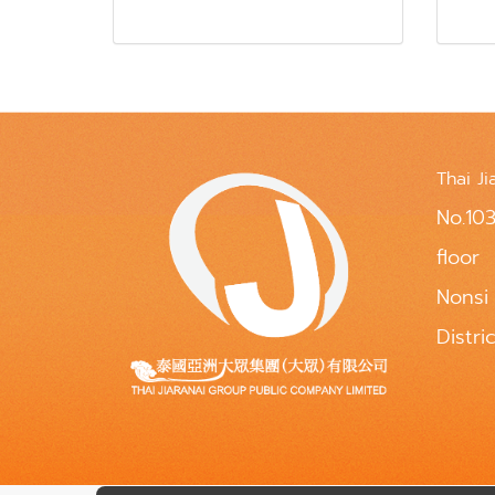
Thai Ji
No.103
floor
Nonsi
Distri