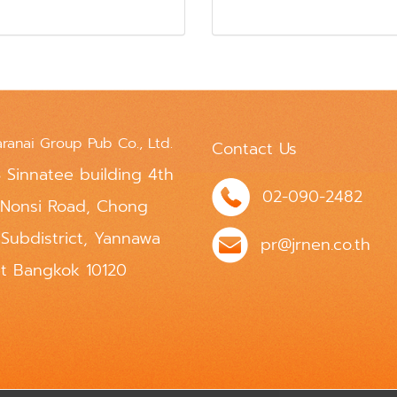
aranai Group Pub Co., Ltd.
Contact Us
 Sinnatee building 4th
02-090-2482
 Nonsi Road, Chong
 Subdistrict, Yannawa
pr@jrnen.co.th
ct Bangkok 10120