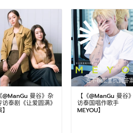
《@ManGu 曼谷》杂
【《@ManGu 曼谷
专访泰剧《让爱圆满》
访泰国唱作歌手
演】
MEYOU】