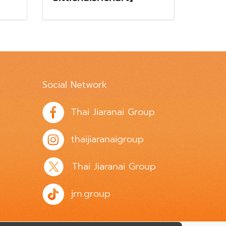
Social Network
Thai Jiaranai Group
thaijiaranaigroup
Thai Jiaranai Group
jrn.group