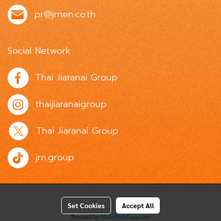
pr@jrnen.co.th
Social Network
Thai Jiaranai Group
thaijiaranaigroup
Thai Jiaranai Group
jrn.group
Set Cookies
Accept All
Powered by
MakeWebEasy.com