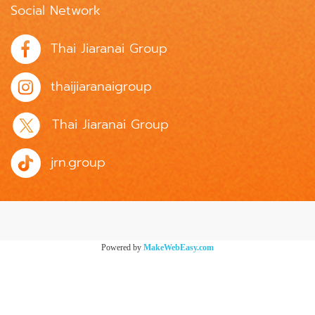
Social Network
Thai Jiaranai Group
thaijiaranaigroup
Thai Jiaranai Group
jrn.group
Powered by
MakeWebEasy.com