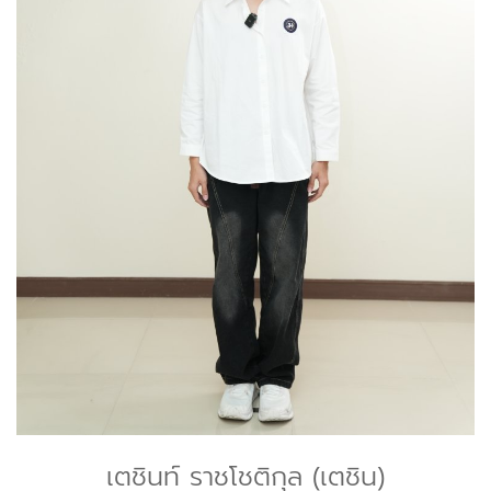
เตชินท์ ราชโชติกุล (เตชิน)