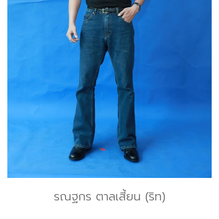
รณฐกร ตาลเสี้ยน (ริท)