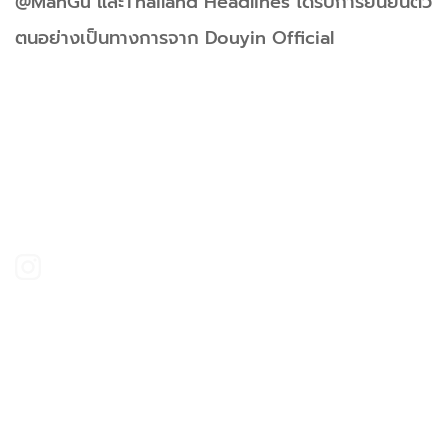
@ManGu และThailand Headlines ได้รับการยืนยันตัว
ตนอย่างเป็นทางการจาก Douyin Official
h8ng.mt
h8ng.mt