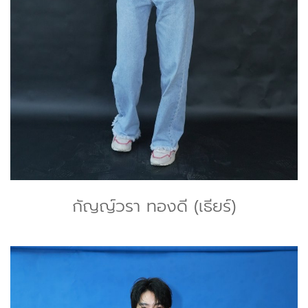
กัญญ์วรา ทองดี (เธียร์)