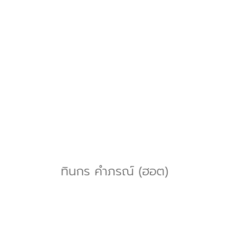
ทินกร คำภรณ์ (ฮอต)