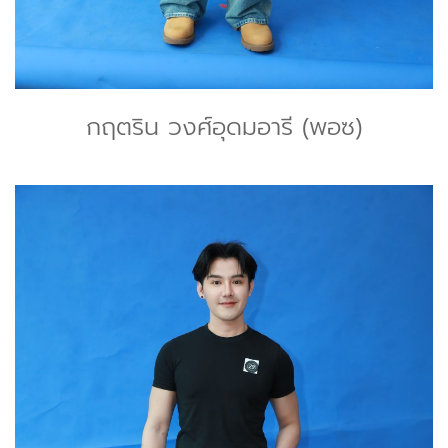
กฤตริน วงศ์อุดมอารี (พอซ)