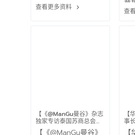
意报
查看更多资料
查
经理
Bo
【《@ManGu曼谷》杂志
【
独家专访泰国苏商总会主
事
席 陈柱先生】
餐
【《@ManGu曼谷》
【