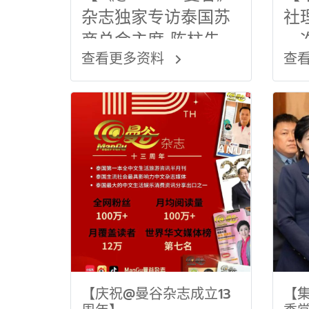
杂志独家专访泰国苏
社
商总会主席 陈柱先
一
查看更多资料
查
生】
【庆祝@曼谷杂志成立13
【