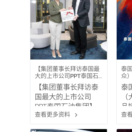
【集团董事长拜访泰国最
泰
大的上市公司PPT泰国石
众
油集团】
《
【集团董事长拜访泰
泰
到一
国最大的上市公司
（
万
持
PPT泰国石油集团】
品
查看更多资料
查
录
热