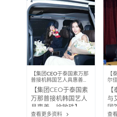
速
续
【集团CEO于泰国素万那
【
普接机韩国艺人具惠善、
尔
徐敏珠】
略
【集团CEO于泰国素
【
万那普接机韩国艺人
与
具惠善、徐敏珠】
团
查看更多资料
查
议