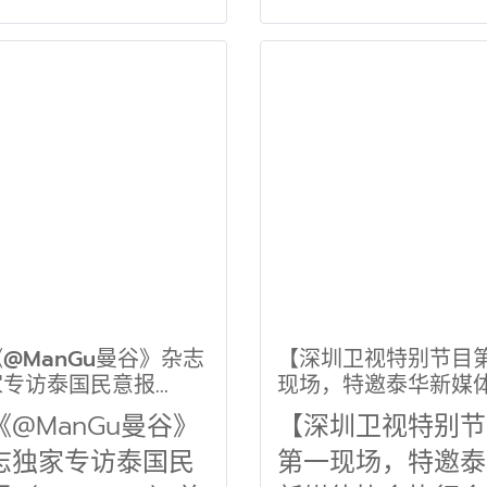
@ManGu曼谷》杂志
【深圳卫视特别节目
家专访泰国民意报
现场，特邀泰华新媒
atichon）总经理
会执行会长、泰国头
《@ManGu曼谷》
【深圳卫视特别节
p Boonpan】
闻社长郭蕊 ，现场进
志独家专访泰国民
第一现场，特邀泰
闻点评 】