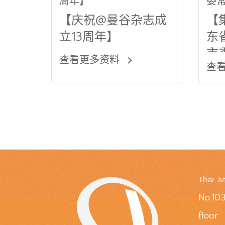
周年】
委
及
【庆祝@曼谷杂志成
【
立13周年】
东
市
查看更多资料
查
泰
Thai Ji
No.103
floor