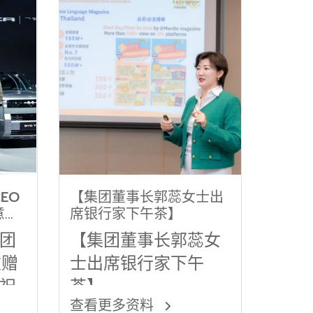
EO
【集团董事长郭蕊女士出
意风
席银行家下午茶】
团
【集团董事长郭蕊女
重赠
士出席银行家下午
祝
茶】
查看更多资料