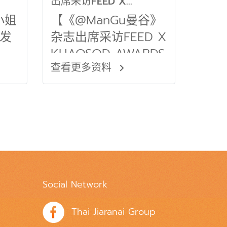
出席采访FEED X
KHAOSOD AWARDS
小姐
【《@ManGu曼谷》
2025】
发
杂志出席采访FEED X
KHAOSOD AWARDS
查看更多资料
2025】
Social Network
Thai Jiaranai Group