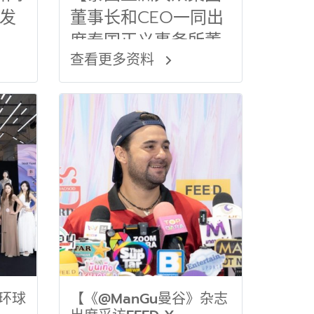
生生日晚宴】
发
董事长和CEO一同出
席泰国正义事务所董
查看更多资料
事长菜百山先生生日
晚宴】
姐环球
【《@ManGu曼谷》杂志