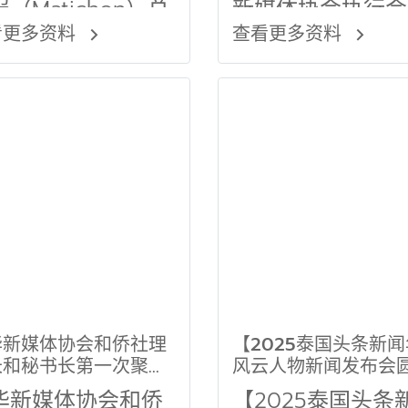
（Matichon）总
新媒体协会执行会
看更多资料
查看更多资料
Prap
长、泰国头条新闻
onpan】
长郭蕊 ，现场进
闻点评 】
华新媒体协会和侨社理
【2025泰国头条新
长和秘书长第一次聚
风云人物新闻发布会
】
举办】
华新媒体协会和侨
【2025泰国头条