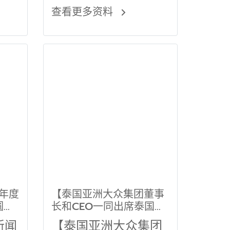
查看更多资料
社
行新
闻年度
【泰国亚洲大众集团董事
圆满
长和CEO一同出席泰国正
义事务所董事长菜百山先
新闻
【泰国亚洲大众集团