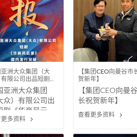
国亚洲大众集团（大
【集团CEO向曼谷市
）有限公司出品短剧
贺新年】
华商风云录》，上线不
国亚洲大众集团
【集团CEO向曼
周热度已破2200
大众）有限公司出
长祝贺新年】
，增速清晰，势能稳定
续放量中！
短剧《华商风云
查看更多资料
看更多资料
》，上线不到一周
度已破2200万，增