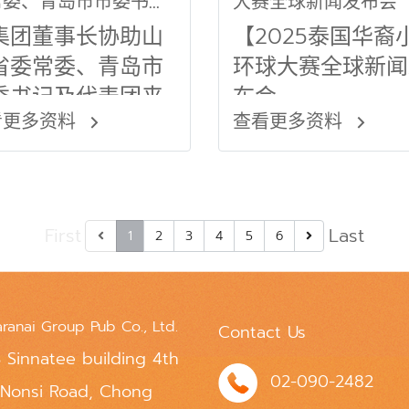
常委、青岛市市委书记
大赛全球新闻发布会
代表团来泰活动活动】
集团董事长协助山
【2025泰国华裔
省委常委、青岛市
环球大赛全球新闻
委书记及代表团来
布会
看更多资料
查看更多资料
活动活动】
First
Last
1
2
3
4
5
6
aranai Group Pub Co., Ltd.
Contact Us
 Sinnatee building 4th
02-090-2482
 Nonsi Road, Chong