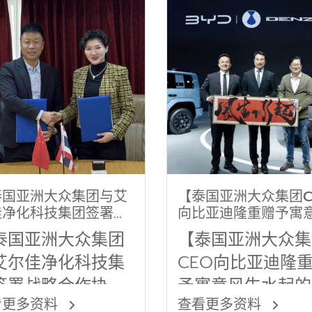
清晰，势能稳定持
放量中！
泰国亚洲大众集团与艾
【泰国亚洲大众集团C
佳净化科技集团签署战
向比亚迪隆重赠予寓
合作协议】
生水起的祝福牌匾】
泰国亚洲大众集团
【泰国亚洲大众集
艾尔佳净化科技集
CEO向比亚迪隆
签署战略合作协
予寓意风生水起的
看更多资料
查看更多资料
】
福牌匾】