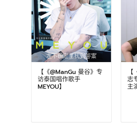
【《@ManGu 曼谷》专
【
访泰国唱作歌手
志
MEYOU】
主