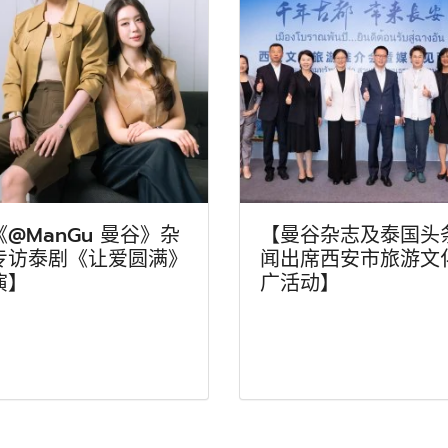
《@ManGu 曼谷》杂
【曼谷杂志及泰国头
专访泰剧《让爱圆满》
闻出席西安市旅游文
演】
广活动】