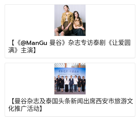
【《@ManGu 曼谷》杂志专访泰剧《让爱圆
满》主演】
【曼谷杂志及泰国头条新闻出席西安市旅游文
化推广活动】