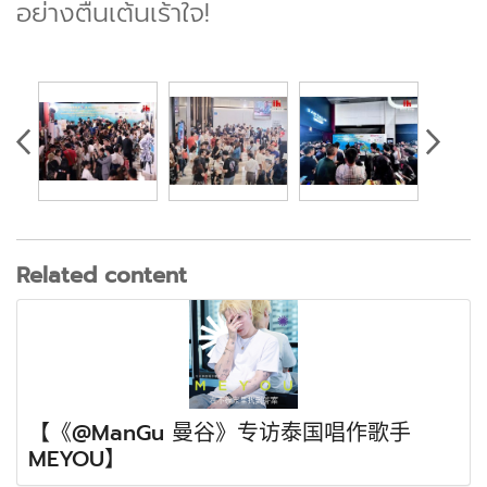
อย่างตื่นเต้นเร้าใจ!
Related content
【《@ManGu 曼谷》专访泰国唱作歌手
MEYOU】