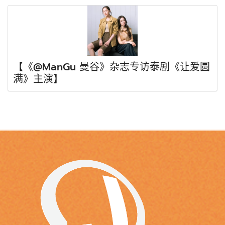
【《@ManGu 曼谷》杂志专访泰剧《让爱圆
满》主演】