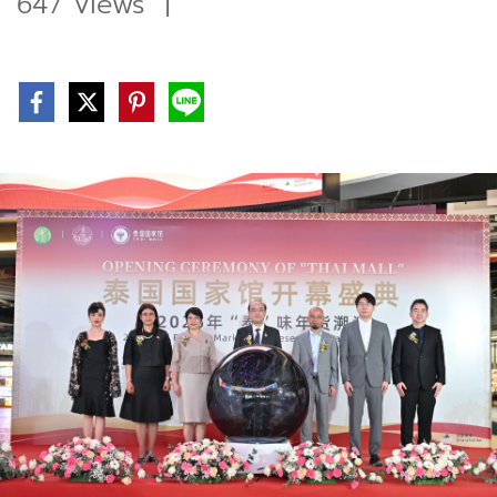
647 Views
|